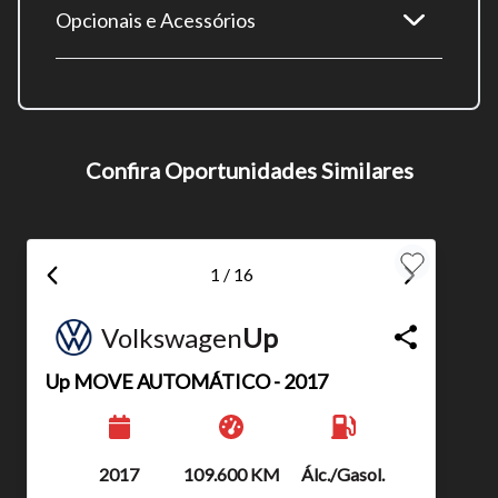
Opcionais e Acessórios
Tamanho do texto
Para aumentar ou diminuir a fonte em nosso site, utilize os
Confira Oportunidades Similares
atalhos Ctrl+ (para aumentar) e Ctrl- (para diminuir) no seu
teclado.
1 / 16
Fechar
Volkswagen
Up
Up
MOVE AUTOMÁTICO - 2017
Ano
Km
Combustível
2017
109.600 KM
Álc./Gasol.