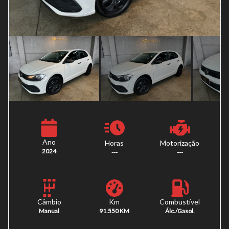
Ano
Horas
Motorização
2024
---
---
Km
Combustível
Câmbio
91.550 KM
Álc./Gasol.
Manual