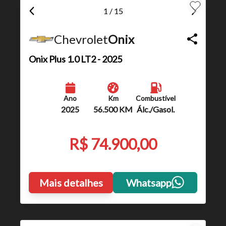
1 / 15
Chevrolet
Onix
Onix
Plus 1.0 LT2 - 2025
Ano
Km
Combustível
2025
56.500 KM
Álc./Gasol.
R$ 74.900,00
Mais detalhes
Whatsapp