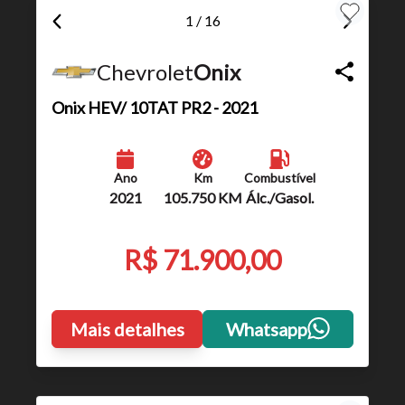
1 / 16
Chevrolet
Onix
Onix
HEV/ 10TAT PR2 - 2021
Ano
Km
Combustível
2021
105.750 KM
Álc./Gasol.
R$ 71.900,00
Mais detalhes
Whatsapp