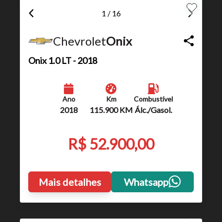
1 / 16
Chevrolet
Onix
Onix
1.0 LT - 2018
Ano
Km
Combustível
2018
115.900 KM
Álc./Gasol.
R$ 52.900,00
Mais detalhes
Whatsapp
Tamanho do texto