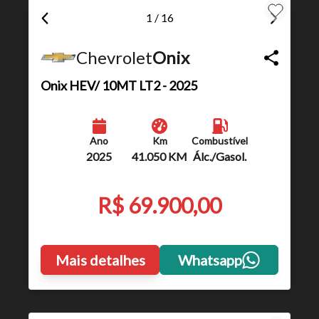
Para aumentar ou diminuir a fonte em nosso site, utilize os
1 / 16
atalhos Ctrl+ (para aumentar) e Ctrl- (para diminuir) no seu
teclado.
Chevrolet
Onix
Onix
HEV/ 10MT LT2 - 2025
Fechar
Ano
Km
Combustível
2025
41.050 KM
Álc./Gasol.
R$ 69.900,00
Mais detalhes
Whatsapp