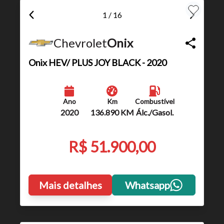
1 / 16
Chevrolet
Onix
Onix
HEV/ PLUS JOY BLACK - 2020
Ano
Km
Combustível
2020
136.890 KM
Álc./Gasol.
R$ 51.900,00
Mais detalhes
Whatsapp