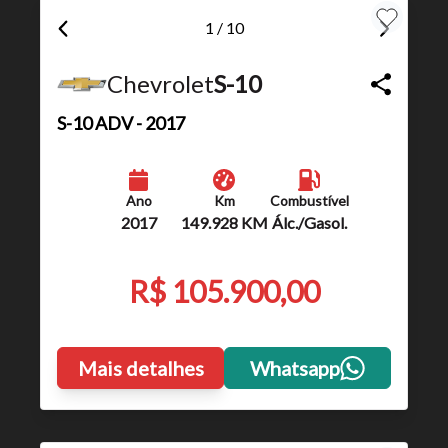
1 / 10
Chevrolet
S-10
S-10
ADV - 2017
Ano
Km
Combustível
2017
149.928 KM
Álc./Gasol.
R$ 105.900,00
Mais detalhes
Whatsapp