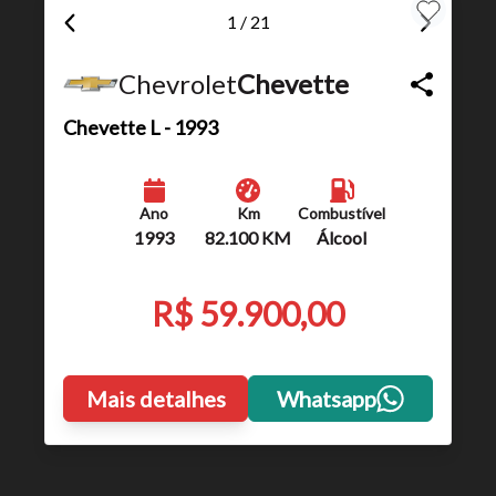
1 / 21
Chevrolet
Chevette
Chevette
L - 1993
Ano
Km
Combustível
1993
82.100 KM
Álcool
R$ 59.900,00
Mais detalhes
Whatsapp