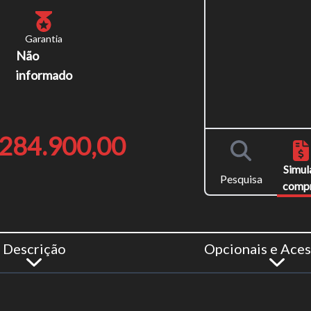
Garantia
Não
informado
o do texto
entar ou diminuir a fonte em nosso site, utilize os atalhos Ctrl+ (
284.900,00
) e Ctrl- (para diminuir) no seu teclado.
Simul
Pesquisa
comp
Descrição
Opcionais e Aces