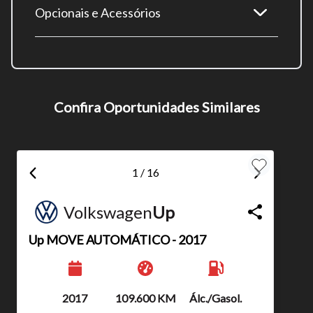
Opcionais e Acessórios
Tamanho do texto
Para aumentar ou diminuir a fonte em nosso site, utilize os
Confira Oportunidades Similares
atalhos Ctrl+ (para aumentar) e Ctrl- (para diminuir) no seu
teclado.
1 / 16
Fechar
Volkswagen
Up
Up
MOVE AUTOMÁTICO - 2017
Ano
Km
Combustível
2017
109.600 KM
Álc./Gasol.