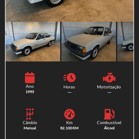
Ano
Horas
Motorização
1993
---
---
Km
Combustível
Câmbio
82.100 KM
Álcool
Manual