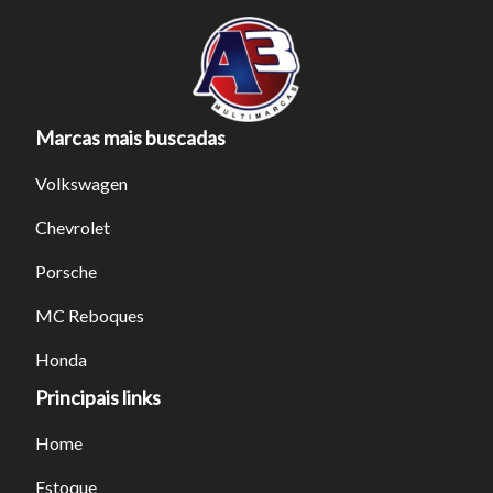
Marcas mais buscadas
Tamanho do texto
Volkswagen
Chevrolet
Para aumentar ou diminuir a fonte em nosso site, utilize os
Porsche
atalhos Ctrl+ (para aumentar) e Ctrl- (para diminuir) no seu
teclado.
MC Reboques
Honda
Fechar
Principais links
Home
Estoque