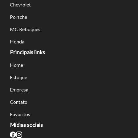
Chevrolet
Porsche
Tamanho do texto
MC Reboques
Para aumentar ou diminuir a fonte em nosso site, utilize os
Honda
atalhos Ctrl+ (para aumentar) e Ctrl- (para diminuir) no seu
Principais links
teclado.
Home
Fechar
Estoque
Empresa
Contato
Favoritos
Mídias sociais