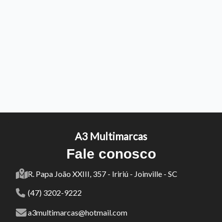
A3 Multimarcas
Fale conosco
R. Papa João XXIII, 357 - Iririú - Joinville - SC
(47) 3202-9222
a3multimarcas@hotmail.com