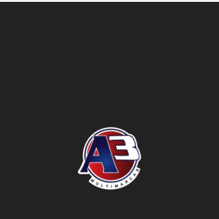
o do texto
entar ou diminuir a fonte em nosso site, utilize os atalhos Ctrl+ (
) e Ctrl- (para diminuir) no seu teclado.