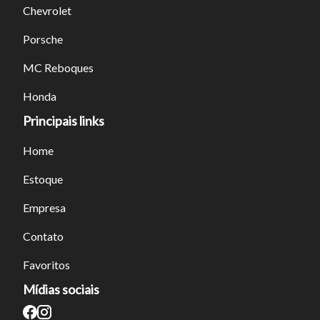
Chevrolet
Porsche
Tamanho do texto
MC Reboques
Para aumentar ou diminuir a fonte em nosso site, utilize os
Honda
atalhos Ctrl+ (para aumentar) e Ctrl- (para diminuir) no seu
Principais links
teclado.
Home
Fechar
Estoque
Empresa
Contato
Favoritos
Mídias sociais