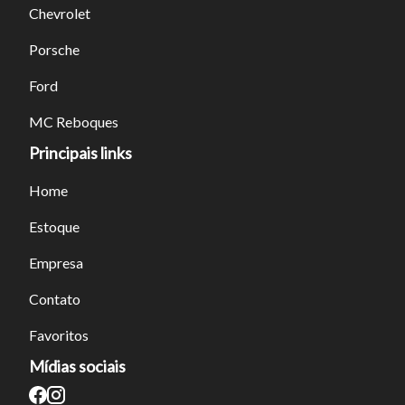
Chevrolet
Porsche
Tamanho do texto
Ford
Para aumentar ou diminuir a fonte em nosso site, utilize os
MC Reboques
atalhos Ctrl+ (para aumentar) e Ctrl- (para diminuir) no seu
Principais links
teclado.
Home
Fechar
Estoque
Empresa
Contato
Favoritos
Mídias sociais