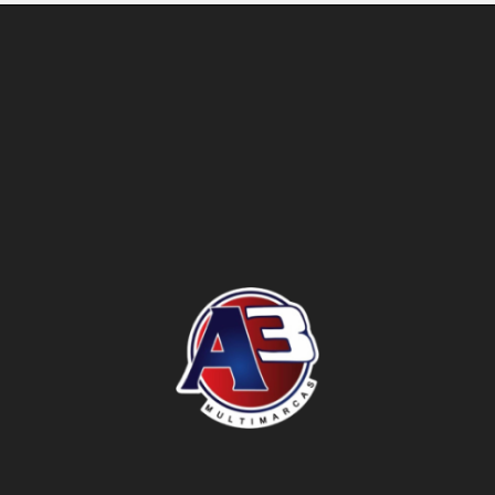
o do texto
entar ou diminuir a fonte em nosso site, utilize os atalhos Ctrl+ (
) e Ctrl- (para diminuir) no seu teclado.